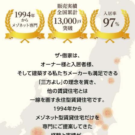
1994年からメゾネット専門
販売実績 全国累計13,000戸突破
入居率 97％